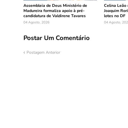
Assembleia de Deus Ministério de
Celina Leão 
Madureira formaliza apoio à pré-
Joaquim Rori
candidatura de Valdirene Tavares
lotes no DF
04 Agosto, 2026
04 Agosto, 20
Postar Um Comentário
Postagem Anterior