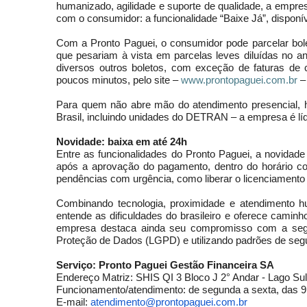
humanizado, agilidade e suporte de qualidade, a empr
com o consumidor: a funcionalidade “Baixe Já”, disponíve
Com a Pronto Paguei, o consumidor pode parcelar bol
que pesariam à vista em parcelas leves diluídas no an
diversos outros boletos, com exceção de faturas de c
poucos minutos, pelo site –
www.prontopaguei.com.br
–
Para quem não abre mão do atendimento presencial, 
Brasil, incluindo unidades do DETRAN – a empresa é 
Novidade: baixa em até 24h
Entre as funcionalidades do Pronto Paguei, a novidade 
após a aprovação do pagamento, dentro do horário com
pendências com urgência, como liberar o licenciamento
Combinando tecnologia, proximidade e atendimento 
entende as dificuldades do brasileiro e oferece caminhos
empresa destaca ainda seu compromisso com a seg
Proteção de Dados (LGPD) e utilizando padrões de seg
Serviço: Pronto Paguei Gestão Financeira SA
Endereço Matriz: SHIS QI 3 Bloco J 2° Andar - Lago Sul 
Funcionamento/atendimento: de segunda a sexta, das 9
E-mail:
atendimento@prontopaguei.com.
br