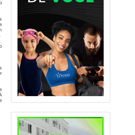
o
s
e
m
.
o
s
r
e
A
e