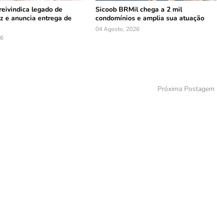
reivindica legado de
Sicoob BRMil chega a 2 mil
z e anuncia entrega de
condomínios e amplia sua atuação
04 Agosto, 2026
26
Próxima Postagem