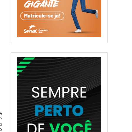
e
é
a
o