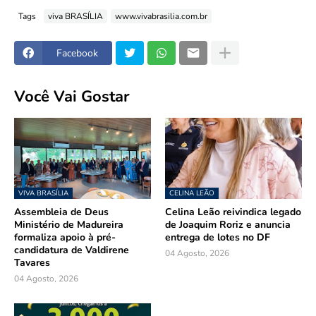
Tags
viva BRASÍLIA
www.vivabrasilia.com.br
Facebook
Você Vai Gostar
VIVA BRASÍLIA
CELINA LEÃO
Assembleia de Deus
Celina Leão reivindica legado
Ministério de Madureira
de Joaquim Roriz e anuncia
formaliza apoio à pré-
entrega de lotes no DF
candidatura de Valdirene
04 Agosto, 2026
Tavares
04 Agosto, 2026