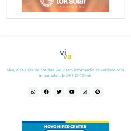
viva, o seu site de notícias. Aqui tem informação de verdade com
imparcialidade.DRT 0010556.