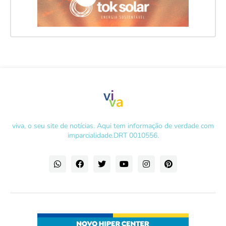
viva, o seu site de notícias. Aqui tem informação de verdade com
imparcialidade.DRT 0010556.