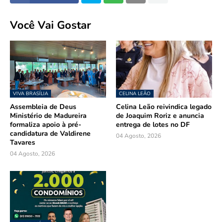
Você Vai Gostar
VIVA BRASÍLIA
CELINA LEÃO
Assembleia de Deus
Celina Leão reivindica legado
Ministério de Madureira
de Joaquim Roriz e anuncia
formaliza apoio à pré-
entrega de lotes no DF
candidatura de Valdirene
04 Agosto, 2026
Tavares
04 Agosto, 2026