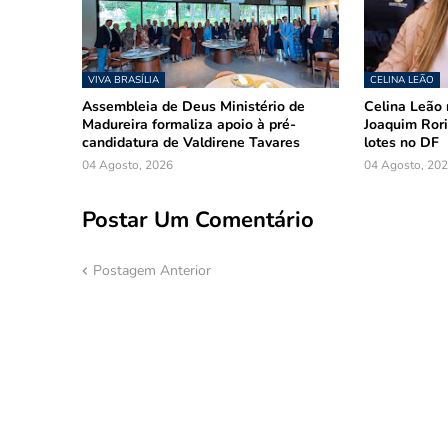
VIVA BRASÍLIA
CELINA LEÃO
Assembleia de Deus Ministério de
Celina Leão 
Madureira formaliza apoio à pré-
Joaquim Rori
candidatura de Valdirene Tavares
lotes no DF
04 Agosto, 2026
04 Agosto, 20
Postar Um Comentário
Postagem Anterior