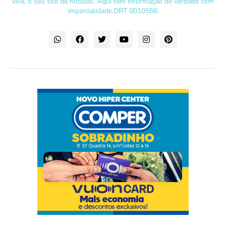
viva, o seu site de notícias. Aqui tem informação de verdade com
imparcialidade.DRT 0010556.