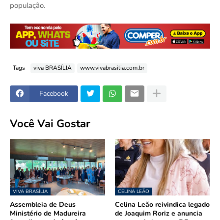
população.
Tags
viva BRASÍLIA
www.vivabrasilia.com.br
Facebook
Você Vai Gostar
VIVA BRASÍLIA
CELINA LEÃO
Assembleia de Deus
Celina Leão reivindica legado
Ministério de Madureira
de Joaquim Roriz e anuncia