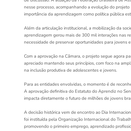
de discussão. A atuação da Federação Brasileira de As
nesse processo, acompanhando a evolução do projeto d
importância da aprendizagem como política pública est
Além da articulação institucional, a mobilização da s
aprendizagem gerou mais de 300 mil interações nas red
necessidade de preservar oportunidades para jovens e
Com a aprovação na Câmara, o projeto segue agora para
apreciado mantendo seus princípios, com foco na ampli
na inclusão produtiva de adolescentes e jovens.
Para as entidades envolvidas, o momento é de reconh
A aprovação definitiva do Estatuto do Aprendiz no Sen
impacta diretamente o futuro de milhões de jovens bras
A decisão histórica vem de encontro ao Dia Internaci
foi instituída pela Organização Internacional do Traba
promovendo o primeiro emprego, aprendizado profissio