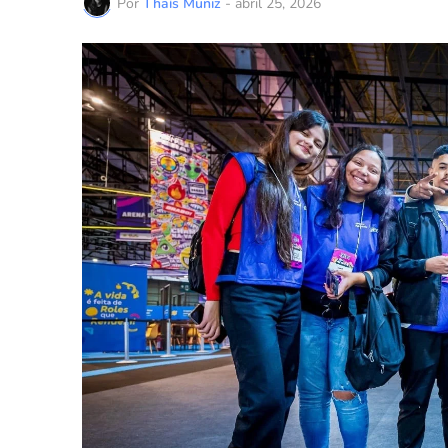
Por
Thaís Muniz
-
abril 25, 2026