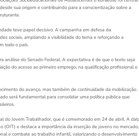
sociações Socioeducacionais de Adolescentes (Febraeda) foi central
esde sua origem e contribuindo para a conscientização sobre a
ruturante.
ociedade teve papel decisivo. A campanha em defesa da
es sociais, ampliando a visibilidade do tema e reforçando a
m todo o país.
 análise do Senado Federal. A expectativa é de que o texto seja
ação do acesso ao primeiro emprego, na qualificação profissional e
ecimento do avanço, mas também de continuidade da mobilização.
ado será fundamental para consolidar uma política pública que
ileiros.
onal do Jovem Trabalhador, que é comemorado em 24 de abril. A dat
lho (OIT) e destaca a importância da inserção de jovens no mercado,
nal e combate ao trabalho infantil, valorizando o desenvolvimento