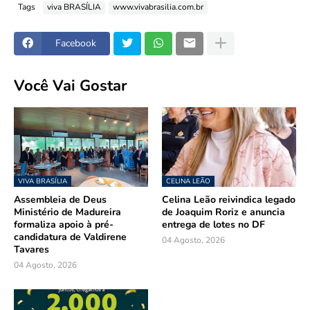
Tags
viva BRASÍLIA
www.vivabrasilia.com.br
Facebook
Você Vai Gostar
VIVA BRASÍLIA
CELINA LEÃO
Assembleia de Deus
Celina Leão reivindica legado
Ministério de Madureira
de Joaquim Roriz e anuncia
formaliza apoio à pré-
entrega de lotes no DF
candidatura de Valdirene
04 Agosto, 2026
Tavares
04 Agosto, 2026