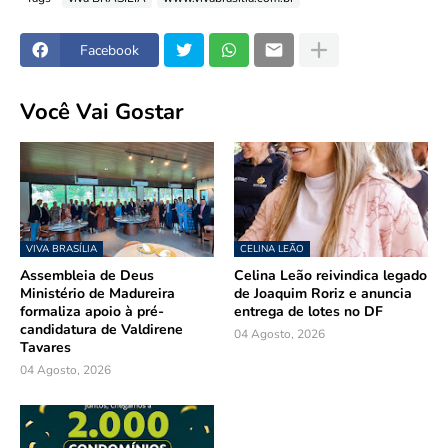
Facebook
Você Vai Gostar
VIVA BRASÍLIA
CELINA LEÃO
Assembleia de Deus
Celina Leão reivindica legado
Ministério de Madureira
de Joaquim Roriz e anuncia
formaliza apoio à pré-
entrega de lotes no DF
candidatura de Valdirene
04 Agosto, 2026
Tavares
04 Agosto, 2026