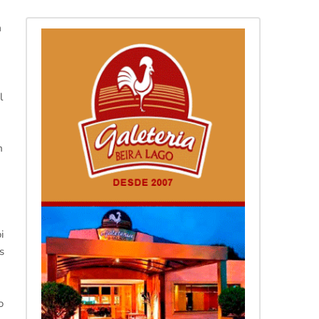
a
l
m
i
s
o