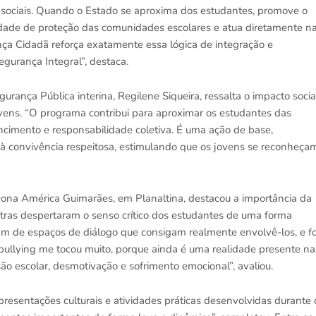
 sociais. Quando o Estado se aproxima dos estudantes, promove o
cidade de proteção das comunidades escolares e atua diretamente n
ça Cidadã reforça exatamente essa lógica de integração e
gurança Integral”, destaca.
egurança Pública interina, Regilene Siqueira, ressalta o impacto socia
jovens. “O programa contribui para aproximar os estudantes das
tencimento e responsabilidade coletiva. É uma ação de base,
vo à convivência respeitosa, estimulando que os jovens se reconheça
ona América Guimarães, em Planaltina, destacou a importância da
ras despertaram o senso crítico dos estudantes de uma forma
sam de espaços de diálogo que consigam realmente envolvê-los, e fo
bullying me tocou muito, porque ainda é uma realidade presente na
o escolar, desmotivação e sofrimento emocional”, avaliou.
resentações culturais e atividades práticas desenvolvidas durante 