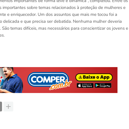
amentos importantes de forma leve e dinâmica”, completou. Entre os
 importantes sobre temas relacionados à proteção de mulheres e
ante e enriquecedor. Um dos assuntos que mais me tocou foi a
to delicada e que precisa ser debatida. Nenhuma mulher deveria
. São temas difíceis, mas necessários para conscientizar os jovens e
es.