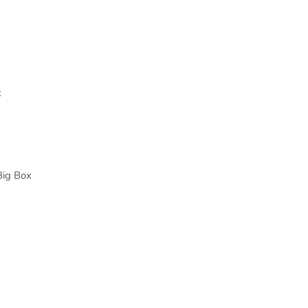
x
Big Box