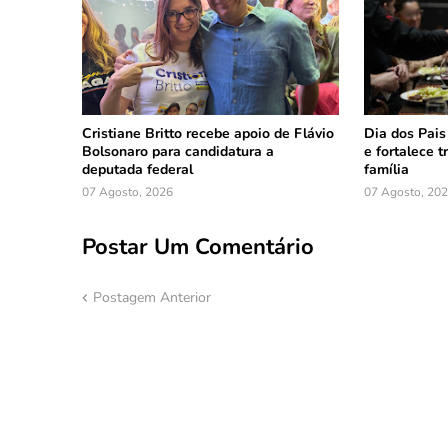
Cristiane Britto recebe apoio de Flávio
Dia dos Pais
Bolsonaro para candidatura a
e fortalece 
deputada federal
família
07 Agosto, 2026
07 Agosto, 20
Postar Um Comentário
Postagem Anterior