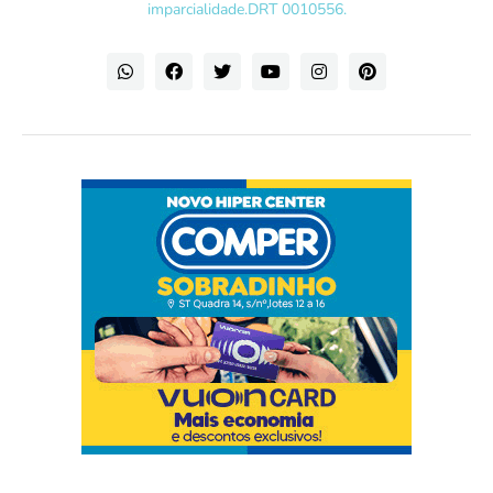
imparcialidade.DRT 0010556.