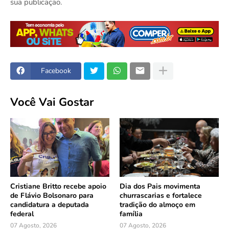
sua publicação.
Facebook
Você Vai Gostar
Cristiane Britto recebe apoio
Dia dos Pais movimenta
de Flávio Bolsonaro para
churrascarias e fortalece
candidatura a deputada
tradição do almoço em
federal
família
07 Agosto, 2026
07 Agosto, 2026