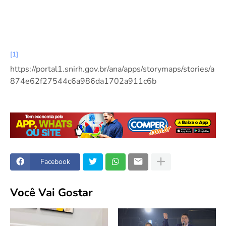
[1]
https://portal1.snirh.gov.br/ana/apps/storymaps/stories/a
874e62f27544c6a986da1702a911c6b
Facebook
Você Vai Gostar