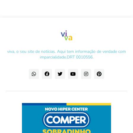
viva, o seu site de notícias. Aqui tem informação de verdade com
imparcialidade.DRT 0010556.