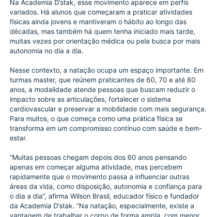
Na Academia D’stak, esse movimento aparece em perfis 
variados. Há alunos que começaram a praticar atividades 
físicas ainda jovens e mantiveram o hábito ao longo das 
décadas, mas também há quem tenha iniciado mais tarde, 
muitas vezes por orientação médica ou pela busca por mais 
autonomia no dia a dia.
Nesse contexto, a natação ocupa um espaço importante. Em 
turmas master, que reúnem praticantes de 60, 70 e até 80 
anos, a modalidade atende pessoas que buscam reduzir o 
impacto sobre as articulações, fortalecer o sistema 
cardiovascular e preservar a mobilidade com mais segurança. 
Para muitos, o que começa como uma prática física se 
transforma em um compromisso contínuo com saúde e bem-
estar.
“Muitas pessoas chegam depois dos 60 anos pensando 
apenas em começar alguma atividade, mas percebem 
rapidamente que o movimento passa a influenciar outras 
áreas da vida, como disposição, autonomia e confiança para 
o dia a dia”, afirma Wilson Brasil, educador físico e fundador 
da Academia D’stak. “Na natação, especialmente, existe a 
vantagem de trabalhar o corpo de forma ampla, com menor 