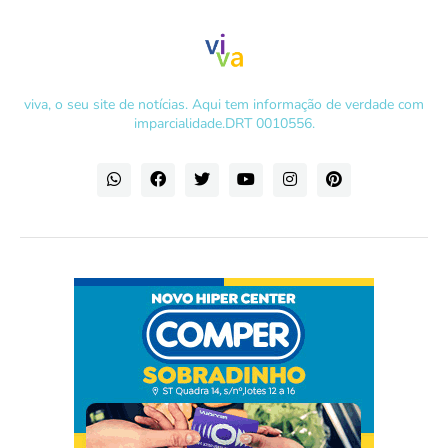
viva, o seu site de notícias. Aqui tem informação de verdade com
imparcialidade.DRT 0010556.