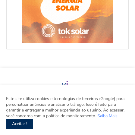
Este site utiliza cookies e tecnologias de terceiros (Google) para
viva, o seu site de notícias. Aqui tem informação de verdade com
personalizar anúncios e analisar o tráfego. Isso é feito para
imparcialidade.DRT 0010556.
garantir e entregar a melhor experiência ao usuário. Ao acessar,
você concorda com a política de monitoramento.
Saiba Mais
Aceitar !