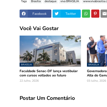
Tags
Brasília
destaque
viva BRASÍLIA
www.vivabrasilia.
Facebook
Twitter
Você Vai Gostar
BRASÍLIA
BRASÍLIA
Faculdade Senac-DF lança vestibular
Governadora
com cursos voltados ao futuro
Alta do Gam
22 Julho, 2026
03 Julho, 2026
Postar Um Comentário