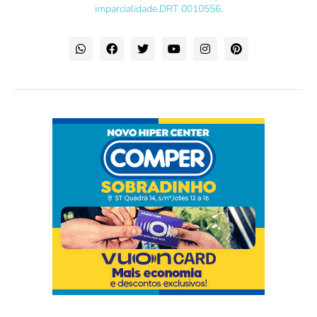
imparcialidade.DRT 0010556.