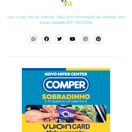
viva, o seu site de notícias. Aqui tem informação de verdade com
imparcialidade.DRT 0010556.