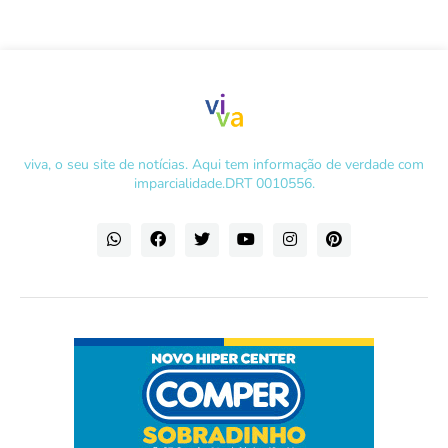
viva, o seu site de notícias. Aqui tem informação de verdade com
imparcialidade.DRT 0010556.