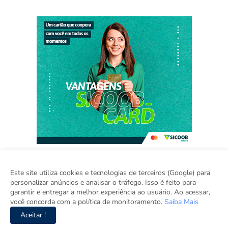
Este site utiliza cookies e tecnologias de terceiros (Google) para
personalizar anúncios e analisar o tráfego. Isso é feito para
Home
Sobre
Contato
Sugestão de Pauta
garantir e entregar a melhor experiência ao usuário. Ao acessar,
Grupo Inova
você concorda com a política de monitoramento.
Saiba Mais
Aceitar !
Copyright ©
2026
Viva Brasília