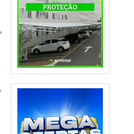
á
,
s