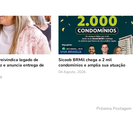
VIVA BRASÍLIA
reivindica legado de
Sicoob BRMil chega a 2 mil
z e anuncia entrega de
condomínios e amplia sua atuação
04 Agosto, 2026
26
Próxima Postagem