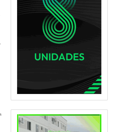
e
e
a