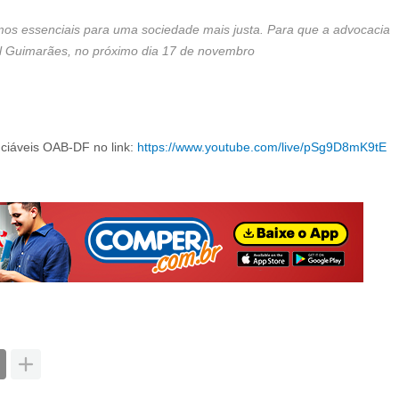
s essenciais para uma sociedade mais justa. Para que a advocacia
rol Guimarães, no próximo dia 17 de novembro
ciáveis OAB-DF no link:
https://www.youtube.com/live/pSg9D8mK9tE