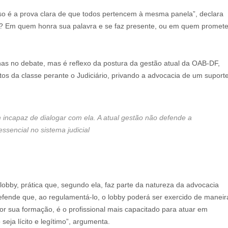
so é a prova clara de que todos pertencem à mesma panela”, declara
ar? Em quem honra sua palavra e se faz presente, ou em quem promet
as no debate, mas é reflexo da postura da gestão atual da OAB-DF,
tos da classe perante o Judiciário, privando a advocacia de um suport
ncapaz de dialogar com ela. A atual gestão não defende a
sencial no sistema judicial
obby, prática que, segundo ela, faz parte da natureza da advocacia
defende que, ao regulamentá-lo, o lobby poderá ser exercido de maneir
por sua formação, é o profissional mais capacitado para atuar em
seja lícito e legítimo”, argumenta.