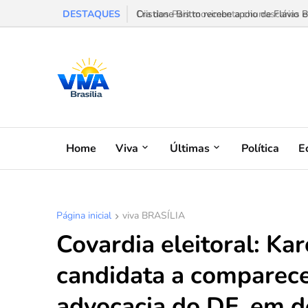
DESTAQUES
Dia dos Pais movimenta churrascarias e f
Home
Viva
Últimas
Política
E
Página inicial
viva BRASÍLIA
Covardia eleitoral: Ka
candidata a comparece
advocacia do DF, em d