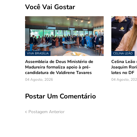
Você Vai Gostar
VIVA BRASÍLIA
CELINA LEÃO
Assembleia de Deus Ministério de
Celina Leão 
Madureira formaliza apoio à pré-
Joaquim Rori
candidatura de Valdirene Tavares
lotes no DF
04 Agosto, 2026
04 Agosto, 20
Postar Um Comentário
Postagem Anterior