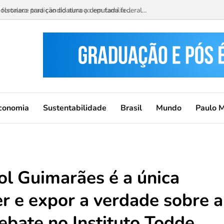
ortalece tradição do almoço em família ...
conomia
Sustentabilidade
Brasil
Mundo
Paulo 
rol Guimarães é a única
r e expor a verdade sobre a
ebate no Instituto Todde