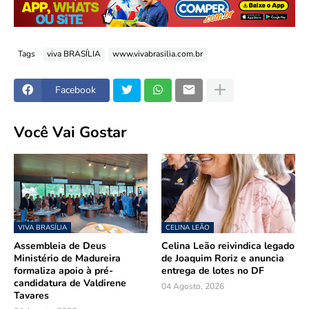
Tags
viva BRASÍLIA
www.vivabrasilia.com.br
Facebook
Você Vai Gostar
VIVA BRASÍLIA
CELINA LEÃO
Assembleia de Deus
Celina Leão reivindica legado
Ministério de Madureira
de Joaquim Roriz e anuncia
formaliza apoio à pré-
entrega de lotes no DF
candidatura de Valdirene
04 Agosto, 2026
Tavares