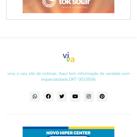
viva, o seu site de notícias. Aqui tem informação de verdade com
imparcialidade.DRT 0010556.