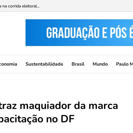
ca do DF para este fim de semana...
conomia
Sustentabilidade
Brasil
Mundo
Paulo 
traz maquiador da marca
pacitação no DF