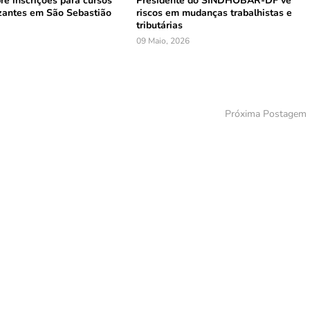
e inscrições para cursos
Presidente do SINDHOBAR-DF vê
izantes em São Sebastião
riscos em mudanças trabalhistas e
tributárias
09 Maio, 2026
Próxima Postagem