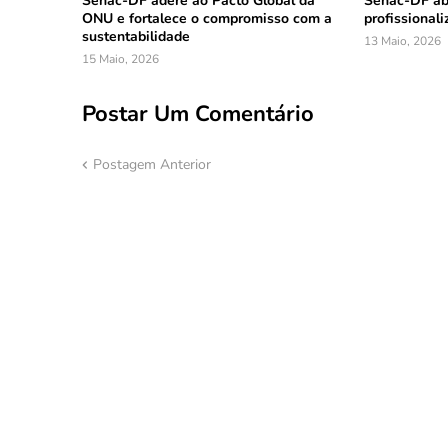
Senac-DF adere ao Pacto Global da
Senac-DF abr
ONU e fortalece o compromisso com a
profissional
sustentabilidade
13 Maio, 2026
15 Maio, 2026
Postar Um Comentário
Postagem Anterior